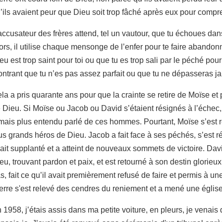
’ils avaient peur que Dieu soit trop fâché après eux pour compr
accusateur des frères attend, tel un vautour, que tu échoues d
ors, il utilise chaque mensonge de l’enfer pour te faire abandon
eu est trop saint pour toi ou que tu es trop sali par le péché pour r
ntrant que tu n’es pas assez parfait ou que tu ne dépasseras j
la a pris quarante ans pour que la crainte se retire de Moïse et p
 Dieu. Si Moïse ou Jacob ou David s’étaient résignés à l’échec
mais plus entendu parlé de ces hommes. Pourtant, Moïse s’est r
us grands héros de Dieu. Jacob a fait face à ses péchés, s’est réc
ait supplanté et a atteint de nouveaux sommets de victoire. Da
eu, trouvant pardon et paix, et est retourné à son destin glorieu
s, fait ce qu’il avait premièrement refusé de faire et permis à une
erre s'est relevé des cendres du reniement et a mené une église
 1958, j’étais assis dans ma petite voiture, en pleurs, je venais 