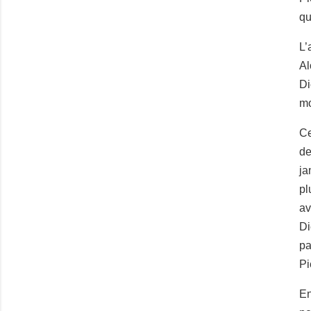
qu
L’
Al
Di
mo
Ce
de
ja
pl
av
Di
pa
Pi
En