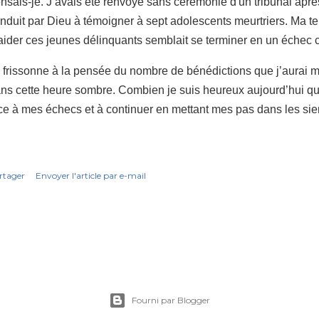
nsais-je. J’avais été renvoyé sans cérémonie d'un tribunal aprè
nduit par Dieu à témoigner à sept adolescents meurtriers. Ma ten
aider ces jeunes délinquants semblait se terminer en un échec c
 frissonne à la pensée du nombre de bénédictions que j’aurai 
ns cette heure sombre. Combien je suis heureux aujourd’hui qu
ce à mes échecs et à continuer en mettant mes pas dans les sie
rtager
Envoyer l'article par e-mail
Fourni par Blogger