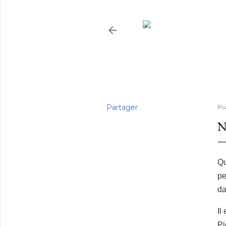
Partager
Pu
N
Qu
pe
da
Il
Pi