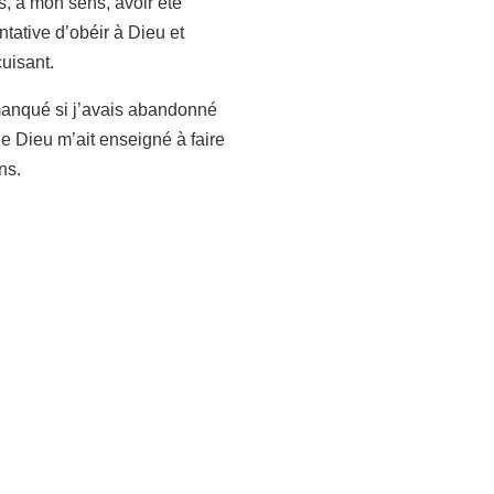
s, à mon sens, avoir été
tative d’obéir à Dieu et
uisant.
manqué si j’avais abandonné
e Dieu m’ait enseigné à faire
ns.