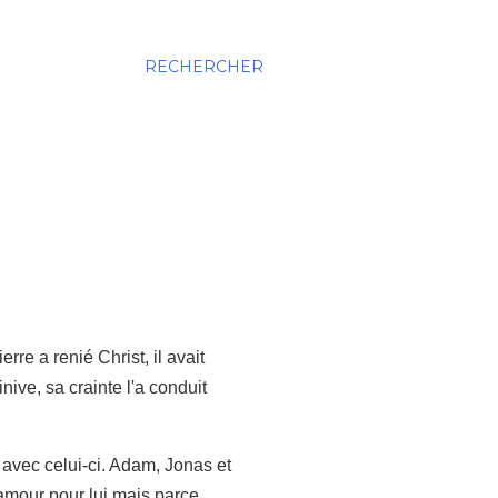
RECHERCHER
e a renié Christ, il avait
ive, sa crainte l'a conduit
a avec celui-ci. Adam, Jonas et
 amour pour lui mais parce