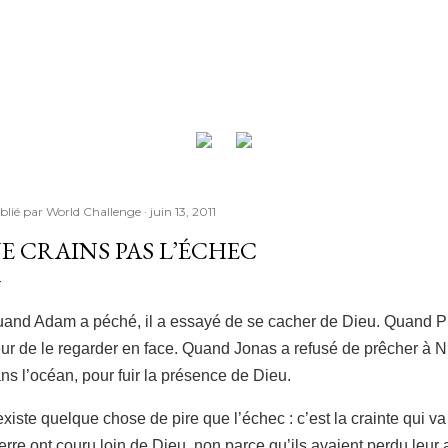
Accéder au contenu principal
blié par
World Challenge
juin 13, 2011
E CRAINS PAS L’ÉCHEC
and Adam a péché, il a essayé de se cacher de Dieu. Quand Pierr
ur de le regarder en face. Quand Jonas a refusé de prêcher à Nin
ns l’océan, pour fuir la présence de Dieu.
 existe quelque chose de pire que l’échec : c’est la crainte qui v
erre ont couru loin de Dieu, non parce qu’ils avaient perdu leur