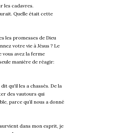
r les cadavres.
rait. Quelle était cette
es les promesses de Dieu
nnez votre vie à Jésus ? Le
e vous avez la ferme
e seule manière de réagir:
it qu'il les a chassés. De la
er des vautours qui
le, parce qu’il nous a donné
survient dans mon esprit, je