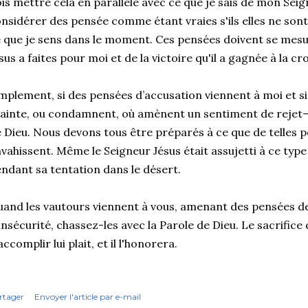
is mettre cela en parallèle avec ce que je sais de mon Seig
nsidérer des pensée comme étant vraies s'ils elles ne so
 que je sens dans le moment. Ces pensées doivent se mes
sus a faites pour moi et de la victoire qu'il a gagnée à la cro
mplement, si des pensées d’accusation viennent à moi et si 
ainte, ou condamnent, où amènent un sentiment de rejet—j
 Dieu. Nous devons tous être préparés à ce que de telles 
vahissent. Même le Seigneur Jésus était assujetti à ce typ
ndant sa tentation dans le désert.
and les vautours viennent à vous, amenant des pensées d
insécurité, chassez-les avec la Parole de Dieu. Le sacrific
accomplir lui plait, et il l'honorera.
rtager
Envoyer l'article par e-mail