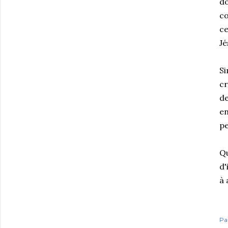
do
co
ce
Jé
Si
cr
de
en
pe
Qu
d'
à 
Pa