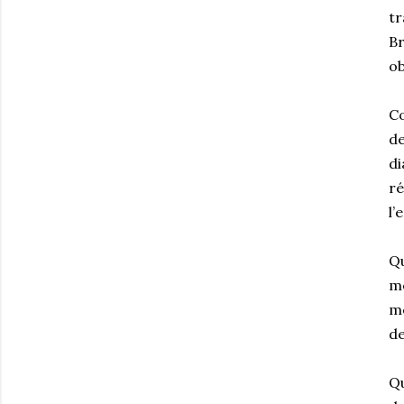
tr
Br
ob
Co
de
di
ré
l’
Qu
mê
me
de
Qu