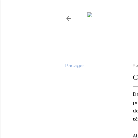
Partager
Pu
C
Da
pr
de
tê
Ab